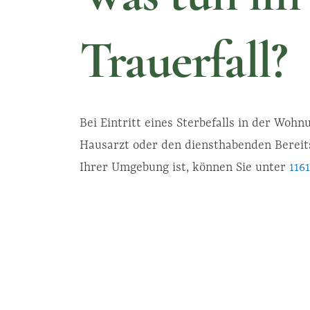
Trauerfall?
Bei Eintritt eines Sterbefalls in der Wohn
Hausarzt oder den diensthabenden Bereits
Ihrer Umgebung ist, können Sie unter
116
Nach der Feststellung des Todes wird der
ausstellen. Jetzt ist der Zeitpunkt ein B
kontaktieren. Das Bestattungshaus Hänsel
im Jahr dienstbereit. Sie erreichen uns tel