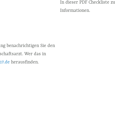
In dieser PDF Checkliste z
Informationen.
ung benachrichtigen Sie den
chaftsarzt. Wer das in
117.de
herausfinden.
 Arzt den Totenschein
estattungsunternehmen zu
 ist Tag & Nacht, 365 Tage
efonisch unter: