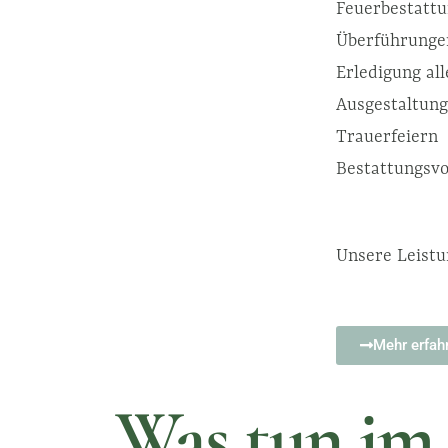
Feuerbestatt
Überführunge
Erledigung al
Ausgestaltung
Trauerfeiern
Bestattungsv
Unsere Leist
Mehr erfah
Was tun im