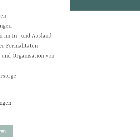
gen
ungen
n im In- und Ausland
ler Formalitäten
 und Organisation von
orsorge
ungen
ren