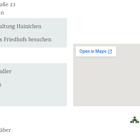
aße 23
en
altung Hainichen
s Friedhofs besuchen
ndler
5
räber