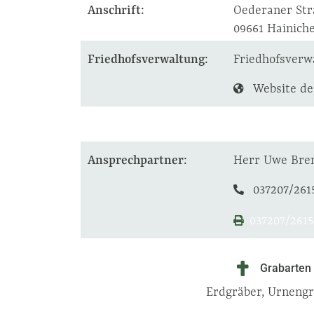
Anschrift:
Oederaner Str
09661 Hainich
Friedhofsverwaltung:
Friedhofsverw
Website de
Ansprechpartner:
Herr Uwe Bre
037207/261
037207/2615
Grabarten
Erdgräber, Urneng