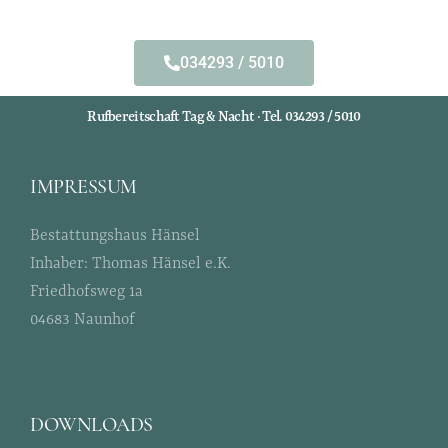
034293 / 5010
Rufbereitschaft Tag & Nacht · Tel. 034293 / 5010
IMPRESSUM
Bestattungshaus Hänsel
Inhaber: Thomas Hänsel e.K.
Friedhofsweg 1a
04683 Naunhof
DOWNLOADS