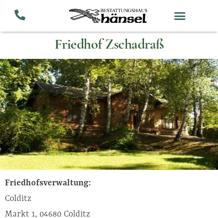
Zum
Inhalt
springen
Friedhof Zschadraß
Friedhofsverwaltung:
Colditz
Markt 1, 04680 Colditz