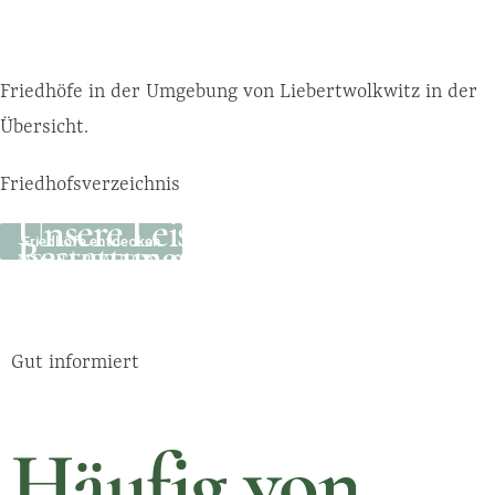
Friedhöfe in der Umgebung von Liebertwolkwitz in der
Übersicht.
Friedhofsverzeichnis
Unsere Leistungen
Friedhöfe entdecken
Bestattungsarten
MEHR ERFAHREN
Über uns
MEHR ERFAHREN
MEHR ERFAHREN
Gut informiert
Häufig von